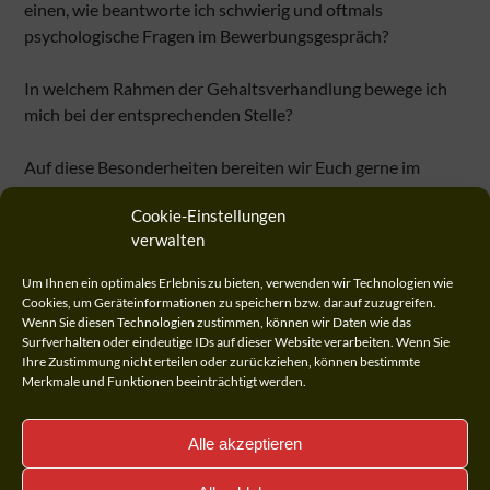
einen, wie beantworte ich schwierig und oftmals
psychologische Fragen im Bewerbungsgespräch?
In welchem Rahmen der Gehaltsverhandlung bewege ich
mich bei der entsprechenden Stelle?
Auf diese Besonderheiten bereiten wir Euch gerne im
Detail und persönlichen Gespräch vor, so dass man
Cookie-Einstellungen
beruhigt und vor allem auf alle Fragen vorbereitet in das
verwalten
persönliche oder online Bewerbungsgespräch geht.
Um Ihnen ein optimales Erlebnis zu bieten, verwenden wir Technologien wie
Wo kann ich mich bewerben?
Cookies, um Geräteinformationen zu speichern bzw. darauf zuzugreifen.
Wenn Sie diesen Technologien zustimmen, können wir Daten wie das
Surfverhalten oder eindeutige IDs auf dieser Website verarbeiten. Wenn Sie
Ihre Zustimmung nicht erteilen oder zurückziehen, können bestimmte
Hierbei könnt ihr auch gerne auf unser Karriere- Netzwerk
Merkmale und Funktionen beeinträchtigt werden.
für eine Werkstudentenstelle oder eine Tätigkeit in Teil-
oder Vollzeit zurückgreifen.
Alle akzeptieren