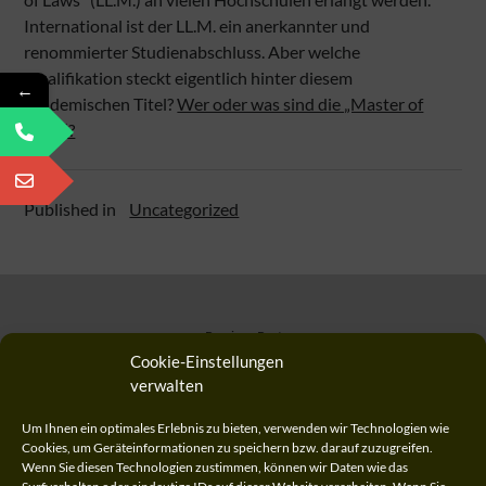
International ist der LL.M. ein anerkannter und
renommierter Studienabschluss. Aber welche
Qualifikation steckt eigentlich hinter diesem
←
akademischen Titel?
Wer oder was sind die „Master of
Laws“?
Published in
Uncategorized
Previous Post
Juristisches Fachwissen wird in der Gesundheitsbranche
Cookie-Einstellungen
immer wichtiger
verwalten
Um Ihnen ein optimales Erlebnis zu bieten, verwenden wir Technologien wie
Next Post
Cookies, um Geräteinformationen zu speichern bzw. darauf zuzugreifen.
Hier werden Sie mit Recht zur Führungskraft – Karriere als
Wenn Sie diesen Technologien zustimmen, können wir Daten wie das
Juristin bzw. Jurist bei der Bundeswehr