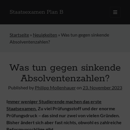
Staatsexamen Plan B
open
primary
menu
Startseite
»
Neuigkeiten
»
Was tun gegen sin­kende
Absol­ven­ten­zahlen?
Was tun gegen sin­kende
Absol­ven­ten­zahlen?
Published by
Philipp Mollenhauer
on
23. November 2023
I
mmer weniger Studierende machen das erste
Staatsexamen.
Zu viel Prüfungsstoff und der enorme
Prüfungsdruck – das sind nur zwei von vielen Gründen.
Bisher ändert sich aber fast nichts, obwohl es zahlreiche
Reformvorschläge gibt.