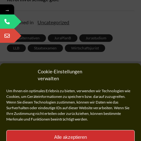
→
Published in
Uncategorized
juraalternativen
JuraPlanB
Jurastudium
LLB
Staatsexamen
Wirtschaftsjurist
Cookie-Einstellungen
verwalten
Previous Post
Stu­dium mit Sicher­heits­netz
Um Ihnen ein optimales Erlebnis zu bieten, verwenden wir Technologien wie
Cookies, um Geräteinformationen zu speichern bzw. darauf zuzugreifen.
Next Post
Wenn Sie diesen Technologien zustimmen, können wir Daten wie das
Jura-Examen: Punktevergabe Pi mal Daumen?
Surfverhalten oder eindeutige IDs auf dieser Website verarbeiten. Wenn Sie
Ihre Zustimmung nicht erteilen oder zurückziehen, können bestimmte
Merkmale und Funktionen beeinträchtigt werden.
Alle akzeptieren