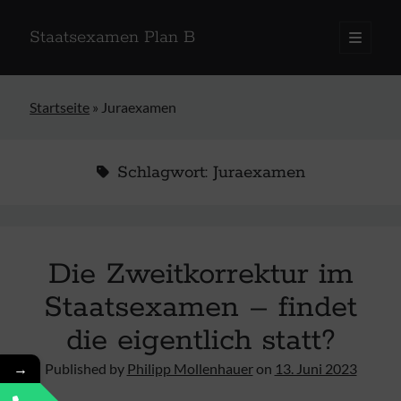
Staatsexamen Plan B
open
primary
menu
Startseite
»
Juraexamen
Schlagwort:
Juraexamen
Die Zweitkorrektur im
Staatsexamen – findet
die eigentlich statt?
→
Published by
Philipp Mollenhauer
on
13. Juni 2023