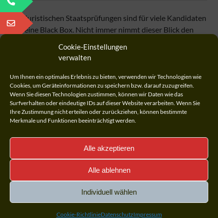
Die juristischen Staatsprüfungen sind für viele Kandidaten
eine Black Box. Nicht immer nimmt dieser Blick den
Studierenden Angst und Unsicherheit, aber manchmal
Cookie-Einstellungen
geben neue Entwicklungen auch Hoffnung.
verwalten
Um Ihnen ein optimales Erlebnis zu bieten, verwenden wir Technologien wie
Cookies, um Geräteinformationen zu speichern bzw. darauf zuzugreifen.
Wenn Sie diesen Technologien zustimmen, können wir Daten wie das
Surfverhalten oder eindeutige IDs auf dieser Website verarbeiten. Wenn Sie
Ihre Zustimmung nicht erteilen oder zurückziehen, können bestimmte
Merkmale und Funktionen beeinträchtigt werden.
Alle akzeptieren
Alle ablehnen
Individuell wählen
Cookie-Richtlinie
Datenschutz
Impressum
Überzeugt? => Telefon: +49 175 7328996; E-Mail: info@staatsexamen-