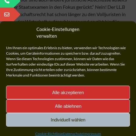
der Staatsexamen in den Fokus gerückt.“ Nein! Der LL.B
Wirtschaftsrecht hat schon länger zu den Volljuristen in
der Wirtschaft aufgeschlossen und es gibt hierfür
zahlreiche Beispiele in Stellenausschreibungen. Dagegen
Cookie-Einstellungen
wird der LL.B Rechtswissenschaften, nicht nur wegen…
verwalten
Um Ihnen ein optimales Erlebnis zu bieten, verwenden wir Technologien wie
Wirtschaftsjuristen
Weiter lesen
Cookies, um Geräteinformationen zu speichern bzw. darauf zuzugreifen.
auf
Wenn Sie diesen Technologien zustimmen, können wir Daten wie das
Surfverhalten oder eindeutige IDs auf dieser Website verarbeiten. Wenn Sie
Niveau
Ihre Zustimmung nicht erteilen oder zurückziehen, können bestimmte
von
Merkmale und Funktionen beeinträchtigt werden.
Volljuristen
Alle akzeptieren
Alle ablehnen
Individuell wählen
Cookie-Richtlinie
Datenschutz
Impressum
Überzeugt? => Telefon: +49 175 7328996; E-Mail: info@staatsexamen-