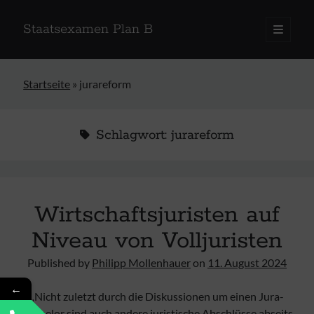
Staatsexamen Plan B
open
primary
menu
Startseite
»
jurareform
Schlagwort:
jurareform
Wirtschaftsjuristen auf
Niveau von Volljuristen
Published by
Philipp Mollenhauer
on
11. August 2024
←
„Nicht zuletzt durch die Diskussionen um einen Jura-
Bachelor sind auch andere juristische Abschlüsse abseits